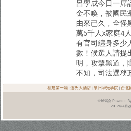
呂學成今日一席
金不喚，被國民
由來已久，全怪
萬5千人x家庭4
有官司纏身多少
數！候選人請提
明，攻擊黑道，
不知，司法選務
福建第一漂
连氏大酒店
泉州华光学院
台北
|
|
|
全球粥会 Powered B
2012年4