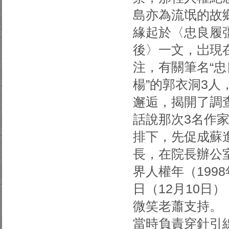
島亦為流氓的故
緣起於〈忠良履
後〉一文，岀現
注，有關筆名“忠
楊”的郭衣洞3人
邂逅，揭開了調
話說那次3名作
排下，先促成蘇
長，在院長辦公
界人權年（199
日（12月10日
微笑老蕭支持。
當時負責穿針引