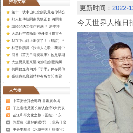
推荐文章
更新时间：
2022-1
第十一號中山紀念劍及最迷你關公
那人把傳統閩南民歌正名 將閩南
今天世界人權日
讀陸兄炳文傑作有感 ＊ 浦學坤
天馬行空聯翰墨 神舟攬月貫古今
我在中山路上出發了！（組詩）＊
林慧怜讚賞《扶道人之歌～我是中
回首《莒光日電視教學》他是早期
大無畏風雨來襲 老劍仙劍指颱風
共同促進海內外「于學」保存與傳
張揚身佩寶劍精神有所寄託 彰顯
人气榜
中華粥會拜會縣府 書畫展今揭
丁之发接见粥长确认台湾3大代表
芷江和平文化之旅（图组）* 东
許歷農《最好的選擇》：我為什麼
中央电视台《水墨中国》拍摄“七