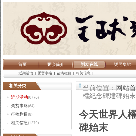
首页
粥会简介
粥友在线
粥照集锦
近期活动
|
粥贤事略
|
征稿栏目
|
相关信息
|
相关分类
当前位置：
网站首
權紀念碑建碑始末
近期活动
(6770)
粥贤事略
(64)
今天世界人
征稿栏目
(8)
相关信息
(1279)
碑始末