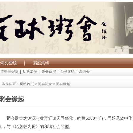
粥友在线
粥照集锦
自主管理辦法
|
历史沿革
|
粥会章程
|
台湾文联
|
海谐会
|
当前位置：
网站首页
> 粥会简介 > 粥会缘起
粥会缘起
粥会最古之渊源与黄帝轩辕氏同肇化，约莫5000年前，同始见於中
落，与《始烹毂为粥》的和谐社会雏型。