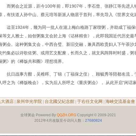
而粥会之近源，距今100年前，即1907年，李石曾、张静江等先进
章，有扶道人孙中山、蔡元培等新派人物居于首列，率先导入《世界文化
迨至1924年，幾为同一批人在滬上梅白格路丁家喫粥，并助成丁福
保等文人雅士，始创粥集文会於上海《诂林精舍》，此即我国近代历史最早
海粥会。这种粥集文会，中西合璧、新旧交融，兼具西欧贵妇人下午茶沙
次约集必以诗歌佐粥、或用艺文配糜，长而久之，就文风阵阵时时盛，粥
锅粥》的《稀饭共和圈》理想境界。
抗日战事方酣，吴稚晖、丁锦（丁福保之侄）、顾毓秀等陪都名流，于
人呼之为《稀饭晚会》，实为后人所呼之《重庆粥会》， 从此开启“闲话
氏大酒店
泉州华光学院
台北國父紀念館
于右任文化网
海峽交流基金會
|
|
|
|
全球粥会 Powered By
QQZH.ORG
Copyright © 2009-2021
2012年4月改版至今访问人数：
27680824