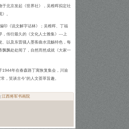
人物于北京发起《世界社》，吴稚晖拟定社
观》。
保编印《说文解字诂林》；吴稚晖、丁福
，传衍最久的《文化人士雅集》---上
龙、以及东晋骚人墨客曲水流觞特色，每
香飘飘处处闻了，自然而然成就《大家一
1944年在春森路丁寓恢复集会，川渝
家常，笑谈古今”的人文荟萃旨趣。
江西将军书画院
|