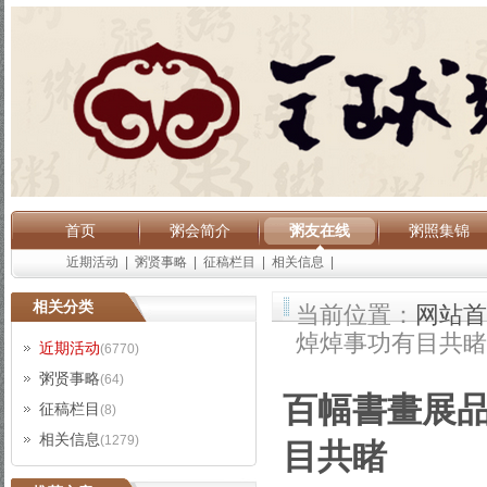
首页
粥会简介
粥友在线
粥照集锦
近期活动
|
粥贤事略
|
征稿栏目
|
相关信息
|
相关分类
当前位置：
网站首
焯焯事功有目共睹
近期活动
(6770)
粥贤事略
(64)
百幅書畫展
征稿栏目
(8)
相关信息
(1279)
目共睹