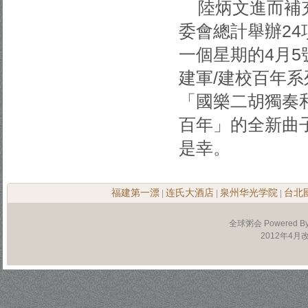
陸炳文進而補
委會總計舉辦2
一個星期的4月
建軍/建校百年
「國樂二胡獨奏
百年」的全新曲
是幸。
福建第一漂
连氏大酒店
泉州华光学院
台北
|
|
|
全球粥会 Powered B
2012年4