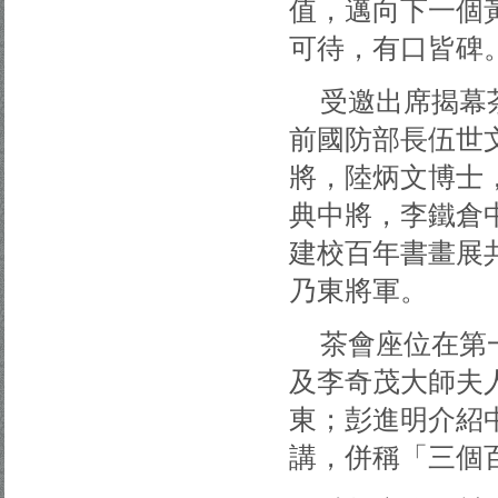
值，邁向下一個
可待，有口皆碑
受邀出席揭幕
前國防部長伍世
將，陸炳文博士
典中將，李鐵倉
建校百年書畫展
乃東將軍。
茶會座位在第
及李奇茂大師夫
東；彭進明介紹
講，併稱「三個