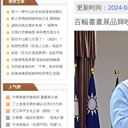
推荐文章
更新时间：
2024-0
第十一號中山紀念劍及最迷你關公
那人把傳統閩南民歌正名 將閩南
百幅書畫展品輝
讀陸兄炳文傑作有感 ＊ 浦學坤
天馬行空聯翰墨 神舟攬月貫古今
我在中山路上出發了！（組詩）＊
林慧怜讚賞《扶道人之歌～我是中
回首《莒光日電視教學》他是早期
大無畏風雨來襲 老劍仙劍指颱風
共同促進海內外「于學」保存與傳
張揚身佩寶劍精神有所寄託 彰顯
人气榜
中華粥會拜會縣府 書畫展今揭
丁之发接见粥长确认台湾3大代表
芷江和平文化之旅（图组）* 东
許歷農《最好的選擇》：我為什麼
中央电视台《水墨中国》拍摄“七