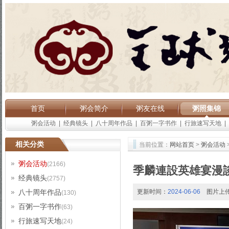
首页
粥会简介
粥友在线
粥照集锦
粥会活动
|
经典镜头
|
八十周年作品
|
百粥一字书作
|
行旅速写天地
|
相关分类
当前位置：
网站首页
>
粥会活动
粥会活动
(2166)
季麟連設英雄宴漫
经典镜头
(2757)
八十周年作品
更新时间：
2024-06-06
图片上
(130)
百粥一字书作
(63)
行旅速写天地
(24)