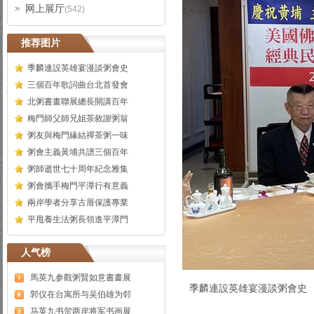
网上展厅
(542)
推荐图片
季麟連設英雄宴漫談粥會史
三個百年歌詞曲台北首發會
北粥書畫聯展總長開講百年
梅門師父師兄姐茶敘謝粥翁
粥友與梅門緣結禪茶粥一味
粥會主義黃埔共譜三個百年
粥師逝世七十周年紀念雅集
粥會攜手梅門平潭行有意義
兩岸學者分享古厝保護專業
平甩養生法粥長領進平潭門
人气榜
馬英九参觀粥賢如意書畫展
季麟連設英雄宴漫談粥會史
郭仪在台寓所与吴伯雄为邻
马英九书贺两岸将军书画展