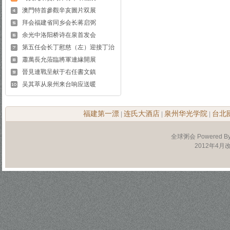
澳門特首參觀辛亥圖片双展
拜会福建省同乡会长蒋启弼
余光中洛阳桥诗在泉首发会
第五任会长丁慰慈（左）迎接丁治
蕭萬長允蒞臨將軍連緣開展
晉見連戰呈献于右任書文鎮
吴其萃从泉州来台响应送暖
福建第一漂
连氏大酒店
泉州华光学院
台北
|
|
|
全球粥会 Powered B
2012年4