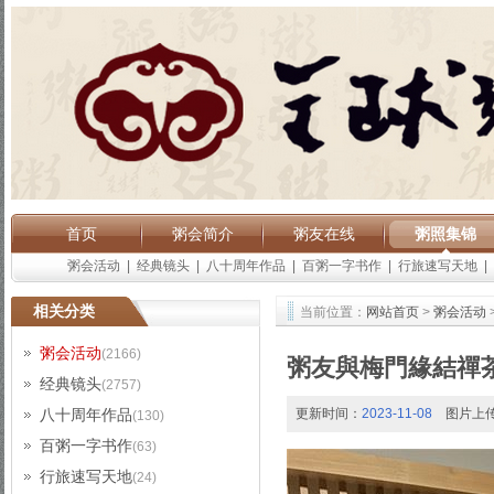
首页
粥会简介
粥友在线
粥照集锦
粥会活动
|
经典镜头
|
八十周年作品
|
百粥一字书作
|
行旅速写天地
|
相关分类
当前位置：
网站首页
>
粥会活动
粥会活动
(2166)
粥友與梅門緣結禪
经典镜头
(2757)
八十周年作品
更新时间：
2023-11-08
图片上
(130)
百粥一字书作
(63)
行旅速写天地
(24)