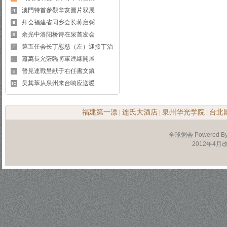
澳門特首參觀辛亥圖片双展
拜会福建省同乡会长蒋启弼
余光中洛阳桥诗在泉首发会
第五任会长丁慰慈（左）迎接丁治
蕭萬長允蒞臨將軍連緣開展
晉見連戰呈献于右任書文鎮
吴其萃从泉州来台响应送暖
福建第一漂
连氏大酒店
泉州华光学院
台北
|
|
|
全球粥会 Powered B
2012年4