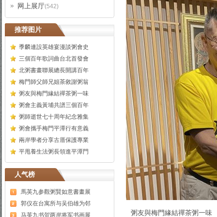
网上展厅
(542)
推荐图片
季麟連設英雄宴漫談粥會史
三個百年歌詞曲台北首發會
北粥書畫聯展總長開講百年
梅門師父師兄姐茶敘謝粥翁
粥友與梅門緣結禪茶粥一味
粥會主義黃埔共譜三個百年
粥師逝世七十周年紀念雅集
粥會攜手梅門平潭行有意義
兩岸學者分享古厝保護專業
平甩養生法粥長領進平潭門
人气榜
馬英九参觀粥賢如意書畫展
郭仪在台寓所与吴伯雄为邻
粥友與梅門緣結禪茶粥一味
马英九书贺两岸将军书画展