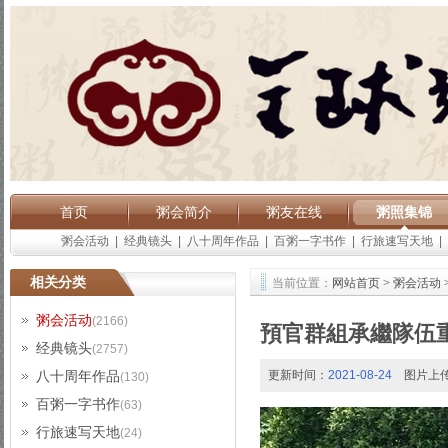
首页
粥会简介
粥友在线
粥照集锦
粥会活动
|
经典镜头
|
八十周年作品
|
百粥一字书作
|
行旅速写天地
|
相关分类
当前位置：
网站首页
>
粥会活动
粥会活动
(2166)
預官群組承繼隊伍
经典镜头
(2757)
八十周年作品
更新时间：
2021-08-24
图片上
(130)
百粥一字书作
(63)
行旅速写天地
(24)