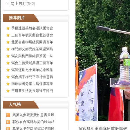
网上展厅
(542)
推荐图片
季麟連設英雄宴漫談粥會史
三個百年歌詞曲台北首發會
北粥書畫聯展總長開講百年
梅門師父師兄姐茶敘謝粥翁
粥友與梅門緣結禪茶粥一味
粥會主義黃埔共譜三個百年
粥師逝世七十周年紀念雅集
粥會攜手梅門平潭行有意義
兩岸學者分享古厝保護專業
平甩養生法粥長領進平潭門
人气榜
馬英九参觀粥賢如意書畫展
郭仪在台寓所与吴伯雄为邻
預官群組承繼隊伍重振旗鼓
马英九书贺两岸将军书画展