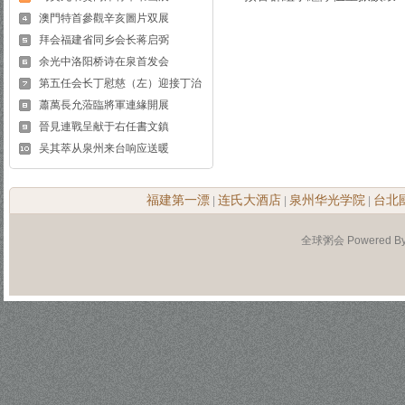
澳門特首參觀辛亥圖片双展
拜会福建省同乡会长蒋启弼
余光中洛阳桥诗在泉首发会
第五任会长丁慰慈（左）迎接丁治
蕭萬長允蒞臨將軍連緣開展
晉見連戰呈献于右任書文鎮
吴其萃从泉州来台响应送暖
福建第一漂
连氏大酒店
泉州华光学院
台北
|
|
|
全球粥会 Powered B