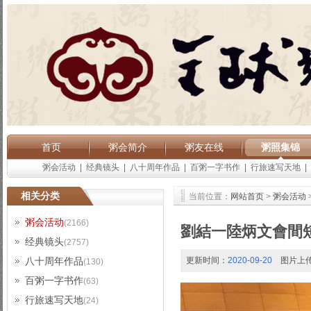
首页
粥会简介
粥友在线
粥照集锦
粥会活动
|
经典镜头
|
八十周年作品
|
百粥一字书作
|
行旅速写天地
|
相关分类
当前位置：
网站首页
>
粥会活动
粥会活动
(2166)
劉結一陸炳文會間
经典镜头
(2757)
八十周年作品
更新时间：
2020-09-20
图片上
(130)
百粥一字书作
(63)
行旅速写天地
(24)