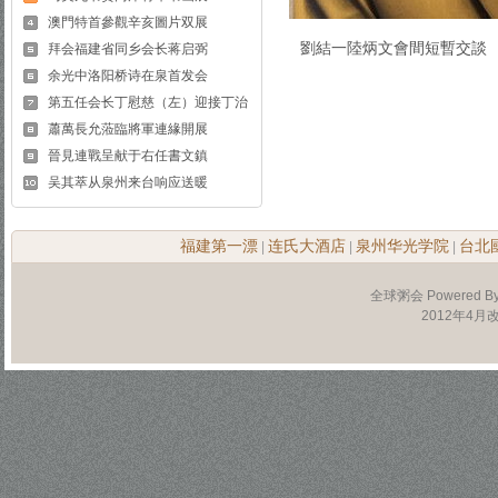
澳門特首參觀辛亥圖片双展
劉結一陸炳文會間短暫交談
拜会福建省同乡会长蒋启弼
余光中洛阳桥诗在泉首发会
第五任会长丁慰慈（左）迎接丁治
蕭萬長允蒞臨將軍連緣開展
晉見連戰呈献于右任書文鎮
吴其萃从泉州来台响应送暖
福建第一漂
连氏大酒店
泉州华光学院
台北
|
|
|
全球粥会 Powered B
2012年4