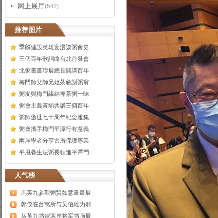
网上展厅
(542)
推荐图片
季麟連設英雄宴漫談粥會史
三個百年歌詞曲台北首發會
北粥書畫聯展總長開講百年
梅門師父師兄姐茶敘謝粥翁
粥友與梅門緣結禪茶粥一味
粥會主義黃埔共譜三個百年
粥師逝世七十周年紀念雅集
粥會攜手梅門平潭行有意義
兩岸學者分享古厝保護專業
平甩養生法粥長領進平潭門
人气榜
馬英九参觀粥賢如意書畫展
郭仪在台寓所与吴伯雄为邻
马英九书贺两岸将军书画展