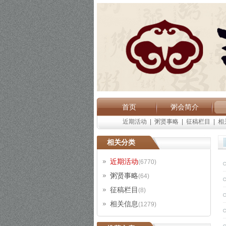
首页
粥会简介
近期活动
|
粥贤事略
|
征稿栏目
|
相
相关分类
近期活动
(6770)
粥贤事略
(64)
征稿栏目
(8)
相关信息
(1279)