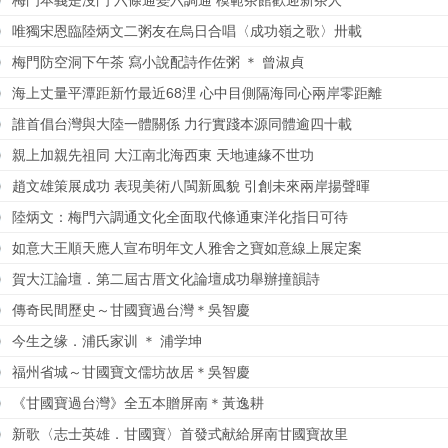
梅門本義是沒門 六條通變六調通 模範茶館歡迎新茶人
唯獨宋恩臨陸炳文二粥友在烏日合唱〈成功嶺之歌〉卅載
梅門防空洞下午茶 寫小說配詩作佐粥 ＊ 曾淑貞
海上丈量平潭距新竹最近68浬 心中目側隔海同心兩岸零距離
誰首倡台灣與大陸一體關係 力行實踐本源同體逾四十載
親上加親先祖同 大江南北海西東 天地連緣不世功
趙文雄策展成功 表現美術八閩新風貌 引創未來兩岸揚聲暉
陸炳文：梅門六調通文化全面取代條通東洋化指日可待
如意大王順天應人宣布明年文人雅舍之寶如意線上展定案
賀大江論壇．第二屆古厝文化論壇成功舉辦撞韻詩
傳奇民間歷史～甘國寶過台灣＊吳智慶
今生之缘．浦氏家训 ＊ 浦学坤
福州省城～甘國寶文儒坊故居＊吳智慶
《甘國寶過台灣》全五本贈屏南＊黃逸耕
新歌〈志士英雄．甘國寶〉首發式献給屏南甘國寶故里