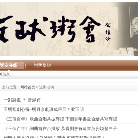
粥友在线
粥照集锦
关信息
|
当前位置：
网站首页
> 近期活动
一對詩畫 ＊ 曾淑貞
玉明觀劇心得~明月京劇班成果展＊梁玉明
《三個百年》歌曲合唱共振輝煌 下個百年書畫合繪共寫輝煌
《三個百年》詞曲首在台播放 恭喜粥會有這首英姿煥發曲子