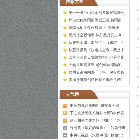
推荐文章
第十一號中山紀念劍及最迷你關公
那人把傳統閩南民歌正名 將閩南
讀陸兄炳文傑作有感 ＊ 浦學坤
天馬行空聯翰墨 神舟攬月貫古今
我在中山路上出發了！（組詩）＊
林慧怜讚賞《扶道人之歌～我是中
回首《莒光日電視教學》他是早期
大無畏風雨來襲 老劍仙劍指颱風
共同促進海內外「于學」保存與傳
張揚身佩寶劍精神有所寄託 彰顯
人气榜
中華粥會拜會縣府 書畫展今揭
丁之发接见粥长确认台湾3大代表
芷江和平文化之旅（图组）* 东
許歷農《最好的選擇》：我為什麼
中央电视台《水墨中国》拍摄“七