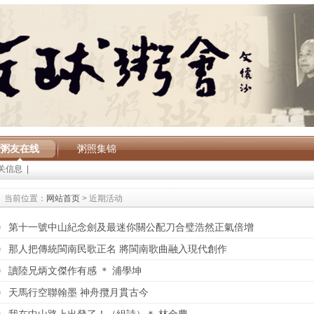
粥友在线
粥照集锦
关信息
|
当前位置：
网站首页
> 近期活动
第十一號中山紀念劍及最迷你關公配刀合璧浩然正氣倍增
那人把傳統閩南民歌正名 將閩南歌曲融入現代創作
讀陸兄炳文傑作有感 ＊ 浦學坤
天馬行空聯翰墨 神舟攬月貫古今