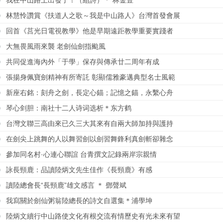
我在中山路上出發了！（組詩）＊ 林金豊
林慧怜讚賞《扶道人之歌～我是中山路人》台灣首發會展
回首《莒光日電視教學》他是早期遠距教學重要實踐者
大無畏風雨來襲 老劍仙劍指颱風
共同促進海內外「于學」保存與傳承廿二周年有成
張揚身佩寶劍精神有所寄託 彰顯儒雅豪邁典型名士風範
新座右銘：刻舟之劍，長定心錨；記憶之錨，永繫心舟
琴心剑胆：南社十二人诗词选析＊东方鹤
台灣文聯三高由來已久三大其來有自兩大師加持與護持
在劍尖上跳舞的人以舞習劍以劍習舞鋒利真劍斬卻雜念
參加同名村·心連心聯誼 台青撰文記錄兩岸宗親情
詠長頸鹿：品讀陸炳文先生佳作《長頸鹿》有感
讀陸總會長“長頸鹿”雄文感言 ＊ 鄧聲斌
我寫關於劍仙粥翁陸總長的詩文自選集＊浦學坤
陸炳文續行中山路使文化有根交流有情歷史有光未來有望