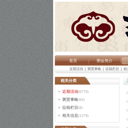
首页
粥会简介
近期活动
|
粥贤事略
|
征稿栏目
|
相
相关分类
近期活动
(6770)
粥贤事略
(64)
征稿栏目
(8)
相关信息
(1279)