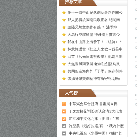
推荐文章
第十一號中山紀念劍及最迷你關公
那人把傳統閩南民歌正名 將閩南
讀陸兄炳文傑作有感 ＊ 浦學坤
天馬行空聯翰墨 神舟攬月貫古今
我在中山路上出發了！（組詩）＊
林慧怜讚賞《扶道人之歌～我是中
回首《莒光日電視教學》他是早期
大無畏風雨來襲 老劍仙劍指颱風
共同促進海內外「于學」保存與傳
張揚身佩寶劍精神有所寄託 彰顯
人气榜
中華粥會拜會縣府 書畫展今揭
丁之发接见粥长确认台湾3大代表
芷江和平文化之旅（图组）* 东
許歷農《最好的選擇》：我為什麼
中央电视台《水墨中国》拍摄“七