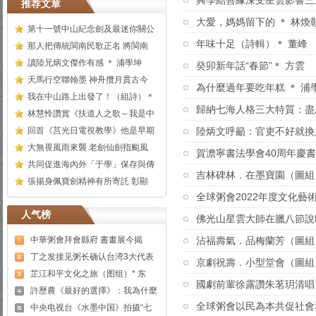
興學結善緣深受星雲影響三
推荐文章
大愛，媽媽留下的 ＊ 林煥
第十一號中山紀念劍及最迷你關公
年味十足（詩輯）＊ 董峰
那人把傳統閩南民歌正名 將閩南
讀陸兄炳文傑作有感 ＊ 浦學坤
癸卯新年話“春節”＊ 方雲
天馬行空聯翰墨 神舟攬月貫古今
為什麼過年要吃年糕 ＊ 浦
我在中山路上出發了！（組詩）＊
歸納七海人格三大特質：盡
林慧怜讚賞《扶道人之歌～我是中
回首《莒光日電視教學》他是早期
陸炳文呼籲：官吏不好就換
大無畏風雨來襲 老劍仙劍指颱風
賀澹寧書法學會40周年慶
共同促進海內外「于學」保存與傳
吉林碑林．在墨寶園（圖組）
張揚身佩寶劍精神有所寄託 彰顯
全球粥會2022年度文化藝
人气榜
佛光山星雲大師在臘八節說
中華粥會拜會縣府 書畫展今揭
沾福壽氣．品梅蘭芳（圖組
丁之发接见粥长确认台湾3大代表
京劇祝壽．小型堂會（圖組
芷江和平文化之旅（图组）* 东
國劇前輩徐露讚朱茗玥清唱
許歷農《最好的選擇》：我為什麼
全球粥會以民為本共促社會
中央电视台《水墨中国》拍摄“七