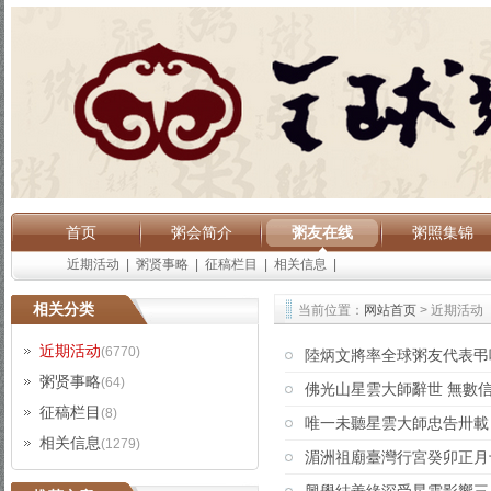
首页
粥会简介
粥友在线
粥照集锦
近期活动
|
粥贤事略
|
征稿栏目
|
相关信息
|
相关分类
当前位置：
网站首页
> 近期活动
近期活动
(6770)
陸炳文將率全球粥友代表弔
粥贤事略
(64)
佛光山星雲大師辭世 無數信
征稿栏目
(8)
唯一未聽星雲大師忠告卅載
相关信息
(1279)
湄洲祖廟臺灣行宮癸卯正月