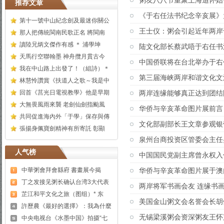
粥友八八节重聚上海追怀始
推荐文章
《于右任法书纪念辛亥展》
第十一號中山紀念劍及最迷你關公
王士仪：粥会引起近年两岸
那人把傳統閩南民歌正名 將閩南
讀陸兄炳文傑作有感 ＊ 浦學坤
陆文化部长蔡武唔于右任书
天馬行空聯翰墨 神舟攬月貫古今
中国侨联将在台北举办于右
我在中山路上出發了！（組詩）＊
第三届海峡两岸和谐文化文
林慧怜讚賞《扶道人之歌～我是中
回首《莒光日電視教學》他是早期
两岸连缘能够真正达到团结
大無畏風雨來襲 老劍仙劍指颱風
华侨与辛亥革命图片展前言
共同促進海內外「于學」保存與傳
文化部副部长王文章参观银
張揚身佩寶劍精神有所寄託 彰顯
泉州台商投资区管委会主任
人气榜
中国国民党副主席曾永权入
中華粥會拜會縣府 書畫展今揭
华侨与辛亥革命图片展于澳门
丁之发接见粥长确认台湾3大代表
两岸将军书画会友 连缘书
芷江和平文化之旅（图组）* 东
美国金山粥文会名誉会长胡
許歷農《最好的選擇》：我為什麼
无锡梁溪粥会资深粥友王怀
中央电视台《水墨中国》拍摄“七