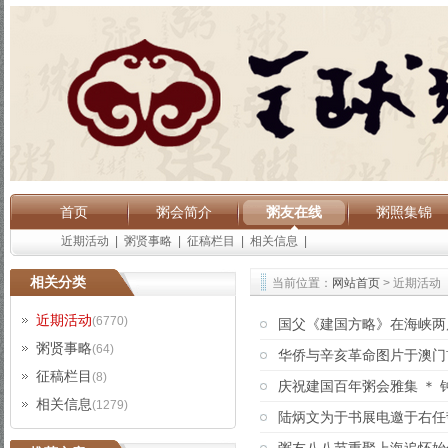
首页
粥会简介
粥友在线
粥照集锦
近期活动
|
粥贤事略
|
征稿栏目
|
相关信息
|
相关分类
当前位置：
网站首页
> 近期活动
近期活动
(6770)
国父《建国方略》在海峡两
粥贤事略
(64)
华侨与辛亥革命图片于澳门
征稿栏目
(8)
庆祝建国百年粥会雅集 ＊ 
相关信息
(1279)
陆炳文为于书展电邀于右任