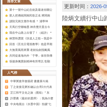
推荐文章
更新时间：
2026-0
第十一號中山紀念劍及最迷你關公
那人把傳統閩南民歌正名 將閩南
陸炳文續行中山
讀陸兄炳文傑作有感 ＊ 浦學坤
天馬行空聯翰墨 神舟攬月貫古今
我在中山路上出發了！（組詩）＊
林慧怜讚賞《扶道人之歌～我是中
回首《莒光日電視教學》他是早期
大無畏風雨來襲 老劍仙劍指颱風
共同促進海內外「于學」保存與傳
張揚身佩寶劍精神有所寄託 彰顯
人气榜
中華粥會拜會縣府 書畫展今揭
丁之发接见粥长确认台湾3大代表
芷江和平文化之旅（图组）* 东
許歷農《最好的選擇》：我為什麼
中央电视台《水墨中国》拍摄“七