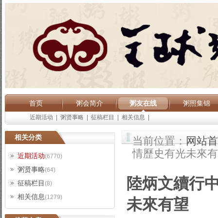
首页
粥会简介
粥友在线
粥照集锦
近期活动
|
粥贤事略
|
征稿栏目
|
相关信息
|
相关分类
当前位置：
网站首
情歷史有光未來有
近期活动
(6770)
粥贤事略
(64)
陸炳文續行
征稿栏目
(8)
相关信息
(1279)
未來有望