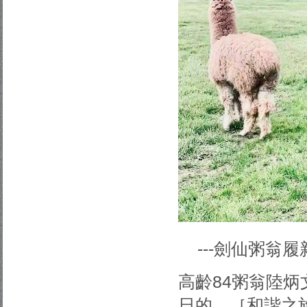
---劍仙粥
高齡84粥翁陸炳
日的、［和諧之