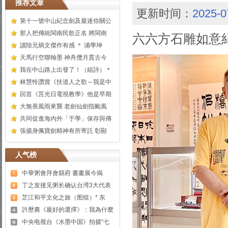
推荐文章
更新时间：
2025-0
第十一號中山紀念劍及最迷你關公
那人把傳統閩南民歌正名 將閩南
六六方石雕如意
讀陸兄炳文傑作有感 ＊ 浦學坤
天馬行空聯翰墨 神舟攬月貫古今
我在中山路上出發了！（組詩）＊
林慧怜讚賞《扶道人之歌～我是中
回首《莒光日電視教學》他是早期
大無畏風雨來襲 老劍仙劍指颱風
共同促進海內外「于學」保存與傳
張揚身佩寶劍精神有所寄託 彰顯
人气榜
中華粥會拜會縣府 書畫展今揭
丁之发接见粥长确认台湾3大代表
芷江和平文化之旅（图组）* 东
許歷農《最好的選擇》：我為什麼
中央电视台《水墨中国》拍摄“七