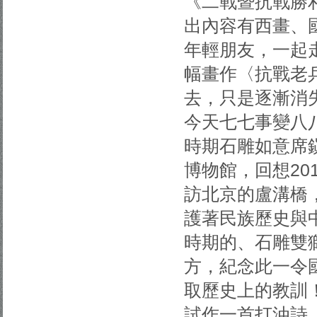
《二戰暨抗戰勝利
出內容有西畫、
年輕朋友，一起
幅畫作〈抗戰老
去，只是逐漸消
今天七七事變八
時期石雕如意席
博物館，回想201
訪北京的盧溝橋，
護著民族歷史與
時期的、石雕雙
方，紀念此一令
取歷史上的教訓
試作一首打油詩