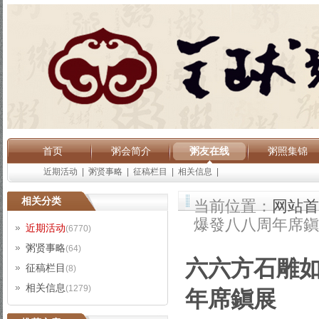
首页
粥会简介
粥友在线
粥照集锦
近期活动
|
粥贤事略
|
征稿栏目
|
相关信息
|
相关分类
当前位置：
网站首
爆發八八周年席鎭
近期活动
(6770)
粥贤事略
(64)
六六方石雕
征稿栏目
(8)
相关信息
(1279)
年席鎭展