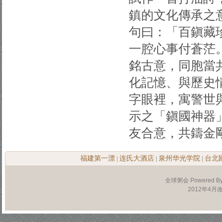
鎮的文化傳承之
句曰：「百鎭藏
一腔心事付蒼茫
銘古意，同胞當
化記憶、與歷史
字眼裡，寓警世
示之「鎭國神器
友合意，共鑄金
福建第一漂
连氏大酒店
泉州华光学院
台北
|
|
|
全球粥会 Powered B
2012年4