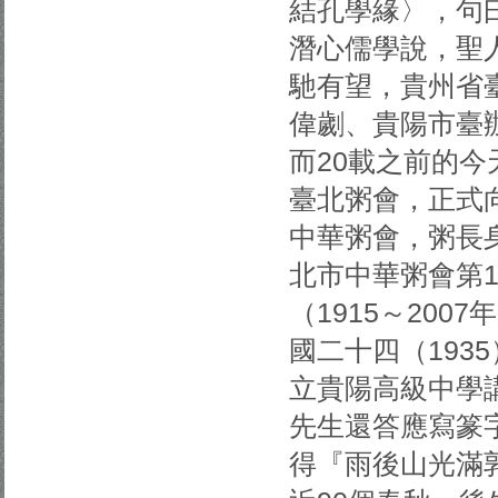
結孔學緣〉，句
潛心儒學說，聖
馳有望，貴州省
偉劌、貴陽市臺
而20載之前的今
臺北粥會，正式
中華粥會，粥長
北市中華粥會第
（1915～20
國二十四（193
立貴陽高級中學
先生還答應寫篆
得『雨後山光滿