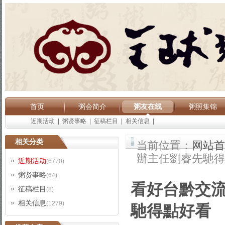
首页
粥会简介
粥友在线
粥照集锦
近期活动
|
粥贤事略
|
征稿栏目
|
相关信息
|
相关分类
当前位置：
网站首
辦主任劉睿先馳得
近期活动
(6770)
粥贤事略
(64)
看好台黔交流
征稿栏目
(8)
相关信息
(1279)
馳得點好看