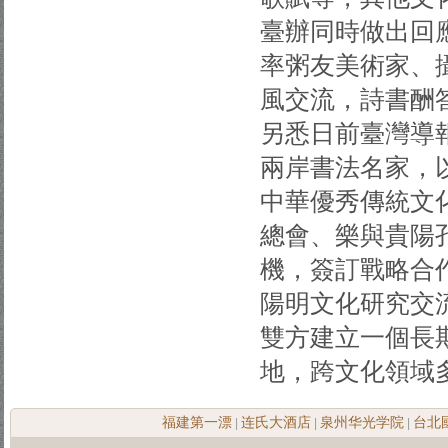
臺辦同時做出回應
率粥友美術家、
風交流，詩書酬
另悉日前臺灣導
兩岸書法名家，
中華優秀傳統文
總會、樂與貴陽
機，簽訂戰略合
陽明文化研究交
雙方建立一個長
地，跨文化領域
福建第一漂
连氏大酒店
泉州华光学院
台北
|
|
|