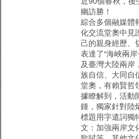
近90個春秋，
幽訪勝！
綜合多個融媒體
化交流堂奧中見證
己的親身經歷、
表達了“海峽兩
及臺灣大陸兩岸
族自信、大同自
堂奧，有賴賢哲
據瞭解到，活動
鍾，獨家針對陸
標題用字遣詞獨
文：加強兩岸文
歌賦等，其他文