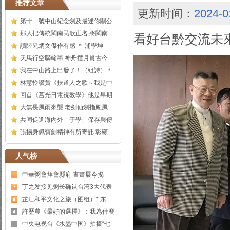
推荐文章
更新时间：
2024-0
第十一號中山紀念劍及最迷你關公
那人把傳統閩南民歌正名 將閩南
看好台黔交流未
讀陸兄炳文傑作有感 ＊ 浦學坤
天馬行空聯翰墨 神舟攬月貫古今
我在中山路上出發了！（組詩）＊
林慧怜讚賞《扶道人之歌～我是中
回首《莒光日電視教學》他是早期
大無畏風雨來襲 老劍仙劍指颱風
共同促進海內外「于學」保存與傳
張揚身佩寶劍精神有所寄託 彰顯
人气榜
中華粥會拜會縣府 書畫展今揭
丁之发接见粥长确认台湾3大代表
芷江和平文化之旅（图组）* 东
許歷農《最好的選擇》：我為什麼
中央电视台《水墨中国》拍摄“七