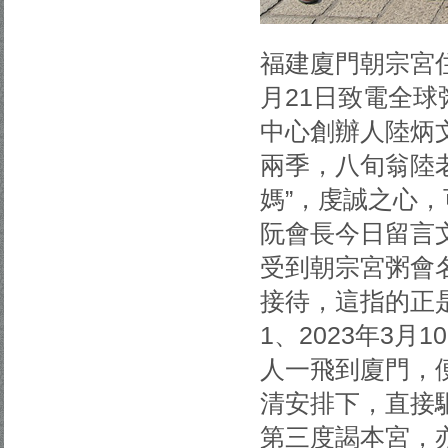
福建廈門朝宗宮
月21日致電全
中心創辦人陸炳
兩季，八旬翁陸
媽”，虔誠之心
阮會長今日留言
受到朝宗宮粥會
接待，這指的正
1、2023年3
人一飛到廈門，
清安排下，直接
第三度謁本宮，