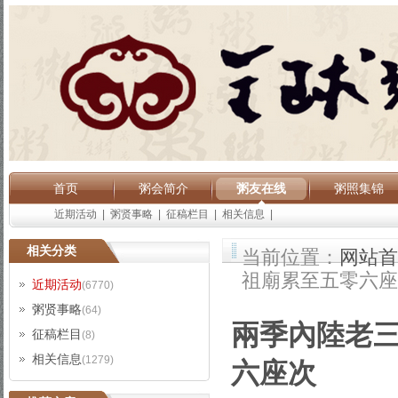
首页
粥会简介
粥友在线
粥照集锦
近期活动
|
粥贤事略
|
征稿栏目
|
相关信息
|
相关分类
当前位置：
网站首
祖廟累至五零六座
近期活动
(6770)
粥贤事略
(64)
兩季內陸老三
征稿栏目
(8)
相关信息
(1279)
六座次