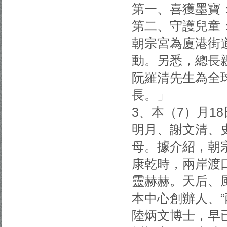
第一、喜獲墨寶
第二、守護兒童
朝宗宮為廈港街
動。另悉，總長
阮羅清先生為全
長。」
3、本（7）月1
明月、謝文清、
母。據介紹，朝
康乾時，兩岸渡
靈赫赫。天后、
本中心創辦人、
陸炳文博士，早