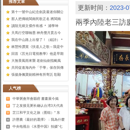
推荐文章
更新时间：
2023-0
第十一號中山紀念劍及最迷你關公
那人把傳統閩南民歌正名 將閩南
兩季內陸老三訪
讀陸兄炳文傑作有感 ＊ 浦學坤
天馬行空聯翰墨 神舟攬月貫古今
我在中山路上出發了！（組詩）＊
林慧怜讚賞《扶道人之歌～我是中
回首《莒光日電視教學》他是早期
大無畏風雨來襲 老劍仙劍指颱風
共同促進海內外「于學」保存與傳
張揚身佩寶劍精神有所寄託 彰顯
人气榜
中華粥會拜會縣府 書畫展今揭
丁之发接见粥长确认台湾3大代表
芷江和平文化之旅（图组）* 东
許歷農《最好的選擇》：我為什麼
中央电视台《水墨中国》拍摄“七