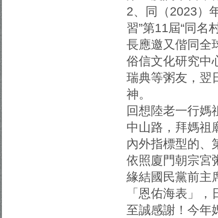
2、同（2023）
習”第11屆“同
長應邀又偕同全
俗信文化研究中
瑞典等粥友，翌
神。
回想陸老一行媽祖
中山路，拜媽祖
內外指標型的、第
依照廈門朝宗宮
緣結國民黨前主
「恩佑海表」，日
至誠感謝！今年