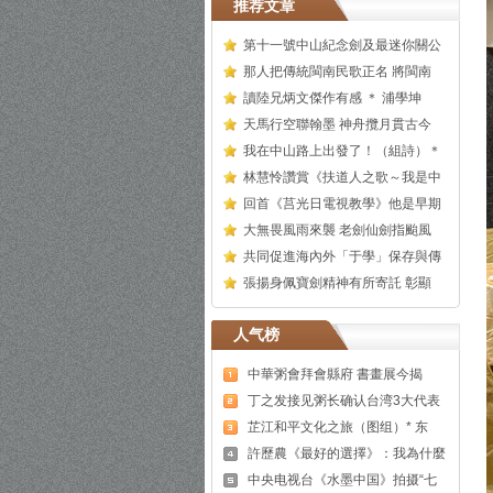
推荐文章
第十一號中山紀念劍及最迷你關公
那人把傳統閩南民歌正名 將閩南
讀陸兄炳文傑作有感 ＊ 浦學坤
天馬行空聯翰墨 神舟攬月貫古今
我在中山路上出發了！（組詩）＊
林慧怜讚賞《扶道人之歌～我是中
回首《莒光日電視教學》他是早期
大無畏風雨來襲 老劍仙劍指颱風
共同促進海內外「于學」保存與傳
張揚身佩寶劍精神有所寄託 彰顯
人气榜
中華粥會拜會縣府 書畫展今揭
丁之发接见粥长确认台湾3大代表
芷江和平文化之旅（图组）* 东
許歷農《最好的選擇》：我為什麼
中央电视台《水墨中国》拍摄“七