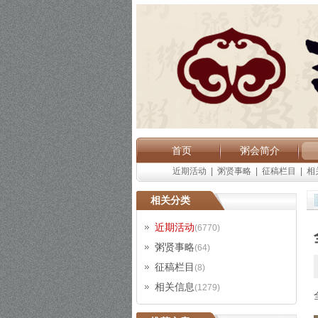
首页
粥会简介
近期活动
|
粥贤事略
|
征稿栏目
|
相
相关分类
近期活动
(6770)
粥贤事略
(64)
征稿栏目
(8)
相关信息
(1279)