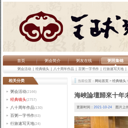
首页
粥会简介
粥友在线
粥照集锦
粥会活动
|
经典镜头
|
八十周年作品
|
百粥一字书作
|
行旅速写天地
|
相关分类
当前位置：
网站首页
>
经典镜头
粥会活动
(2166)
海峽論壇歸來十年
经典镜头
(2757)
八十周年作品
更新时间：
2021-10-24
图片上
(130)
百粥一字书作
(63)
行旅速写天地
(24)