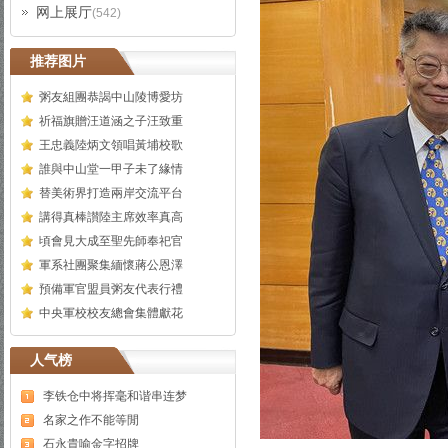
网上展厅
(542)
推荐图片
粥友組團恭謁中山陵博愛坊
祈福旗贈汪道涵之子汪致重
王忠義陸炳文領唱黃埔校歌
誰與中山堂一甲子未了緣情
替美術界打造兩岸交流平台
講得真棒讃陸主席效率真高
頃會見大成至聖先師奉祀官
軍系社團聚集緬懷蔣公恩澤
預備軍官盟員粥友代表行禮
中央軍校校友總會集體獻花
人气榜
李铁仓中将挥毫和谐串连梦
名家之作不能等閒
石永貴喻金字招牌