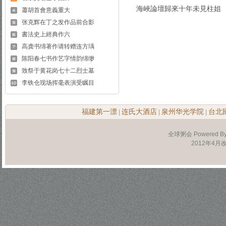
海峽論壇歸來十年未見柱姐
蕭胡首會意義重大
张克辉在丁之发作品前合影
書法史上經典作六
高龚书绵著作请转赠连方瑀
陈阳春七书作艺字情韵绵缈
致祭于黄花岗七十二烈士墓
李铁仓现场挥毫表演受瞩目
福建第一漂
连氏大酒店
泉州华光学院
台北
|
|
|
全球粥会 Powered B
2012年4