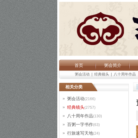
首页
粥会简介
粥会活动
|
经典镜头
|
八十周年作品
相关分类
粥会活动
(2166)
经典镜头
(2757)
八十周年作品
(130)
百粥一字书作
(63)
行旅速写天地
(24)