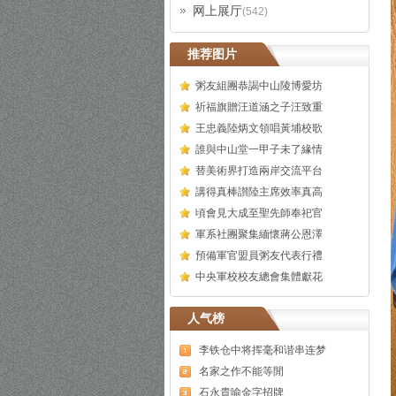
网上展厅
(542)
推荐图片
粥友組團恭謁中山陵博愛坊
祈福旗贈汪道涵之子汪致重
王忠義陸炳文領唱黃埔校歌
誰與中山堂一甲子未了緣情
替美術界打造兩岸交流平台
講得真棒讃陸主席效率真高
頃會見大成至聖先師奉祀官
軍系社團聚集緬懷蔣公恩澤
預備軍官盟員粥友代表行禮
中央軍校校友總會集體獻花
人气榜
李铁仓中将挥毫和谐串连梦
名家之作不能等閒
石永貴喻金字招牌