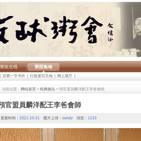
粥友在线
粥照集锦
|
百粥一字书作
|
行旅速写天地
|
网上展厅
|
当前位置：
网站首页
>
经典镜头
> 預官盟員麟洋配王李爸會師
預官盟員麟洋配王李爸會師
更新时间：
2021-10-21
图片上传：
sandy
浏览：
1133