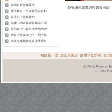
蕭胡首會意義重大
榮譽總長龔書綿與粥會同庚
张克辉在丁之发作品前合影
書法史上經典作六
高龚书绵著作请转赠连方瑀
陈阳春七书作艺字情韵绵缈
致祭于黄花岗七十二烈士墓
李铁仓现场挥毫表演受瞩目
福建第一漂
连氏大酒店
泉州华光学院
台北
|
|
|
全球粥会 Powered B
2012年4