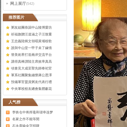
网上展厅
(542)
推荐图片
粥友組團恭謁中山陵博愛坊
祈福旗贈汪道涵之子汪致重
王忠義陸炳文領唱黃埔校歌
誰與中山堂一甲子未了緣情
替美術界打造兩岸交流平台
講得真棒讃陸主席效率真高
頃會見大成至聖先師奉祀官
軍系社團聚集緬懷蔣公恩澤
預備軍官盟員粥友代表行禮
中央軍校校友總會集體獻花
人气榜
李铁仓中将挥毫和谐串连梦
名家之作不能等閒
石永貴喻金字招牌