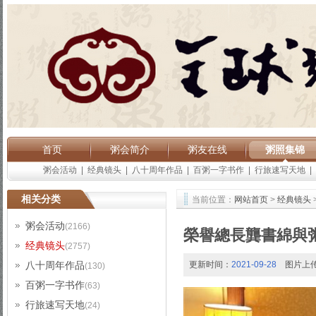
首页
粥会简介
粥友在线
粥照集锦
粥会活动
|
经典镜头
|
八十周年作品
|
百粥一字书作
|
行旅速写天地
|
相关分类
当前位置：
网站首页
>
经典镜头
粥会活动
(2166)
榮譽總長龔書綿與
经典镜头
(2757)
八十周年作品
更新时间：
2021-09-28
图片上
(130)
百粥一字书作
(63)
行旅速写天地
(24)