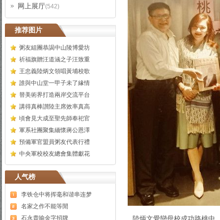
网上展厅
(542)
推荐图片
粥友組團恭謁中山陵博愛坊
祈福旗贈汪道涵之子汪致重
王忠義陸炳文領唱黃埔校歌
誰與中山堂一甲子未了緣情
替美術界打造兩岸交流平台
講得真棒讃陸主席效率真高
頃會見大成至聖先師奉祀官
軍系社團聚集緬懷蔣公恩澤
預備軍官盟員粥友代表行禮
中央軍校校友總會集體獻花
人气榜
李铁仓中将挥毫和谐串连梦
名家之作不能等閒
石永貴喻金字招牌
陸炳文愛戀母校成功路桃中