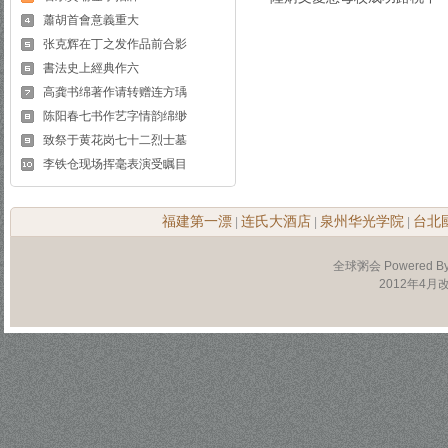
蕭胡首會意義重大
张克辉在丁之发作品前合影
書法史上經典作六
高龚书绵著作请转赠连方瑀
陈阳春七书作艺字情韵绵缈
致祭于黄花岗七十二烈士墓
李铁仓现场挥毫表演受瞩目
福建第一漂
连氏大酒店
泉州华光学院
台北
|
|
|
全球粥会 Powered B
2012年4