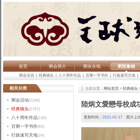
首页
粥会简介
粥友在线
粥照集锦
粥会活动
|
经典镜头
|
八十周年作品
|
百粥一字书作
|
行旅速写天地
|
相关分类
当前位置：
网站首页
>
经典镜头
粥会活动
(2166)
陸炳文愛戀母校成
经典镜头
(2757)
八十周年作品
更新时间：
2021-01-17
图片上
(130)
百粥一字书作
(63)
行旅速写天地
(24)