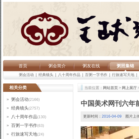
首页
粥会简介
粥友在线
粥照集锦
粥会活动
|
经典镜头
|
八十周年作品
|
百粥一字书作
|
行旅速写天地
|
相关分类
当前位置：
网站首页
>
网上展厅
粥会活动
(2166)
中国美术网刊六年
经典镜头
(2757)
八十周年作品
更新时间：
2016-04-09
图片上
(130)
百粥一字书作
(63)
行旅速写天地
(24)