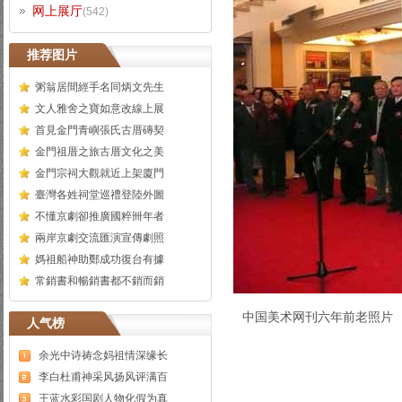
网上展厅
(542)
推荐图片
粥翁居間經手名同炳文先生
文人雅舍之寶如意改線上展
首見金門青嶼張氏古厝磚契
金門祖厝之旅古厝文化之美
金門宗祠大觀就近上架廈門
臺灣各姓祠堂巡禮登陸外圖
不懂京劇卻推廣國粹卌年者
兩岸京劇交流匯演宣傳劇照
媽祖船神助鄭成功復台有據
常銷書和暢銷書都不銷而銷
中国美术网刊六年前老照片
人气榜
余光中诗祷念妈祖情深缘长
李白杜甫神采风扬风评满百
王蓝水彩国剧人物化假为真