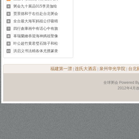
粥会九十展品015李灵伽绘
贾景德和于右任赴台北粥会
全台最大海军妈祖公仔吸晴
四行倉庫画中有话心中有旗
辜瑞蘭繪恭迎海神媽祖聖像
叶公超竹黄君璧石陈子和松
洪启义书法精各体尤擅篆隶
福建第一漂
连氏大酒店
泉州华光学院
台北
|
|
|
全球粥会 Powered B
2012年4