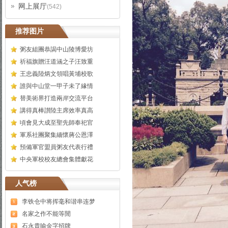
网上展厅
(542)
推荐图片
粥友組團恭謁中山陵博愛坊
祈福旗贈汪道涵之子汪致重
王忠義陸炳文領唱黃埔校歌
誰與中山堂一甲子未了緣情
替美術界打造兩岸交流平台
講得真棒讃陸主席效率真高
頃會見大成至聖先師奉祀官
軍系社團聚集緬懷蔣公恩澤
預備軍官盟員粥友代表行禮
中央軍校校友總會集體獻花
人气榜
李铁仓中将挥毫和谐串连梦
名家之作不能等閒
石永貴喻金字招牌