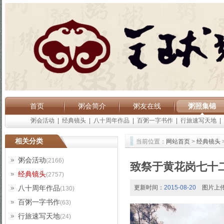
首页
粥会简介
粥友在线
粥照集锦
粥会活动
|
经典镜头
|
八十周年作品
|
百粥一字书作
|
行旅速写天地
|
相关分类
当前位置：
网站首页
>
经典镜头
粥会活动
(2166)
致祭于黄花岗七十
经典镜头
(2757)
八十周年作品
更新时间：
2015-08-20
图片上
(130)
百粥一字书作
(63)
行旅速写天地
(24)