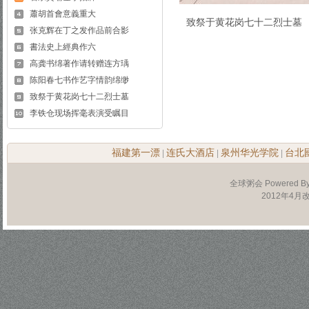
蕭胡首會意義重大
致祭于黄花岗七十二烈士墓
张克辉在丁之发作品前合影
書法史上經典作六
高龚书绵著作请转赠连方瑀
陈阳春七书作艺字情韵绵缈
致祭于黄花岗七十二烈士墓
李铁仓现场挥毫表演受瞩目
福建第一漂
连氏大酒店
泉州华光学院
台北
|
|
|
全球粥会 Powered B
2012年4