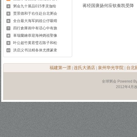
蒋经国褒扬何应钦奏凯受降
粥会九十展品015李灵伽绘
贾景德和于右任赴台北粥会
全台最大海军妈祖公仔吸晴
四行倉庫画中有话心中有旗
辜瑞蘭繪恭迎海神媽祖聖像
叶公超竹黄君璧石陈子和松
洪启义书法精各体尤擅篆隶
福建第一漂
连氏大酒店
泉州华光学院
台北
|
|
|
全球粥会 Powered B
2012年4