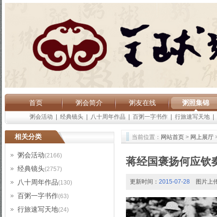
首页
粥会简介
粥友在线
粥照集锦
粥会活动
|
经典镜头
|
八十周年作品
|
百粥一字书作
|
行旅速写天地
|
相关分类
当前位置：
网站首页
>
网上展厅
粥会活动
(2166)
蒋经国褒扬何应钦
经典镜头
(2757)
八十周年作品
更新时间：
2015-07-28
图片上
(130)
百粥一字书作
(63)
行旅速写天地
(24)