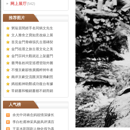
网上展厅
(542)
推荐图片
粥翁居間經手名同炳文先生
文人雅舍之寶如意改線上展
首見金門青嶼張氏古厝磚契
金門祖厝之旅古厝文化之美
金門宗祠大觀就近上架廈門
臺灣各姓祠堂巡禮登陸外圖
不懂京劇卻推廣國粹卌年者
兩岸京劇交流匯演宣傳劇照
媽祖船神助鄭成功復台有據
常銷書和暢銷書都不銷而銷
人气榜
余光中诗祷念妈祖情深缘长
李白杜甫神采风扬风评满百
王蓝水彩国剧人物化假为真