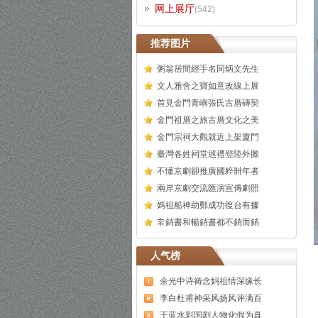
网上展厅
(542)
推荐图片
粥翁居間經手名同炳文先生
文人雅舍之寶如意改線上展
首見金門青嶼張氏古厝磚契
金門祖厝之旅古厝文化之美
金門宗祠大觀就近上架廈門
臺灣各姓祠堂巡禮登陸外圖
不懂京劇卻推廣國粹卌年者
兩岸京劇交流匯演宣傳劇照
媽祖船神助鄭成功復台有據
常銷書和暢銷書都不銷而銷
人气榜
余光中诗祷念妈祖情深缘长
李白杜甫神采风扬风评满百
王蓝水彩国剧人物化假为真