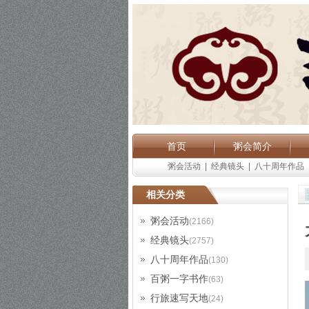
首页
粥会简介
粥会活动
|
经典镜头
|
八十周年作品
相关分类
粥会活动
(2166)
经典镜头
(2757)
八十周年作品
(130)
百粥一字书作
(63)
行旅速写天地
(24)