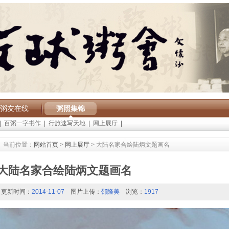
粥友在线
粥照集锦
|
百粥一字书作
|
行旅速写天地
|
网上展厅
|
当前位置：
网站首页
>
网上展厅
> 大陆名家合绘陆炳文题画名
大陆名家合绘陆炳文题画名
更新时间：
2014-11-07
图片上传：
邵隆美
浏览：
1917