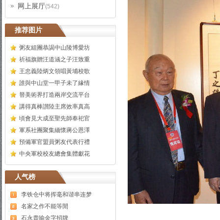
网上展厅
(542)
推荐图片
粥友組團恭謁中山陵博愛坊
祈福旗贈汪道涵之子汪致重
王忠義陸炳文領唱黃埔校歌
誰與中山堂一甲子未了緣情
替美術界打造兩岸交流平台
講得真棒讃陸主席效率真高
頃會見大成至聖先師奉祀官
軍系社團聚集緬懷蔣公恩澤
預備軍官盟員粥友代表行禮
中央軍校校友總會集體獻花
人气榜
李铁仓中将挥毫和谐串连梦
名家之作不能等閒
石永貴喻金字招牌