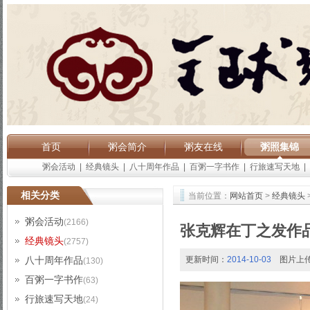
首页
粥会简介
粥友在线
粥照集锦
粥会活动
|
经典镜头
|
八十周年作品
|
百粥一字书作
|
行旅速写天地
|
相关分类
当前位置：
网站首页
>
经典镜头
粥会活动
(2166)
张克辉在丁之发作
经典镜头
(2757)
八十周年作品
更新时间：
2014-10-03
图片上
(130)
百粥一字书作
(63)
行旅速写天地
(24)