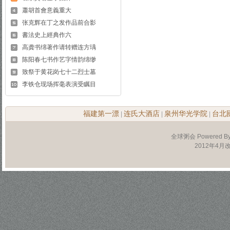
蕭胡首會意義重大
张克辉在丁之发作品前合影
書法史上經典作六
高龚书绵著作请转赠连方瑀
陈阳春七书作艺字情韵绵缈
致祭于黄花岗七十二烈士墓
李铁仓现场挥毫表演受瞩目
福建第一漂
连氏大酒店
泉州华光学院
台北
|
|
|
全球粥会 Powered B
2012年4